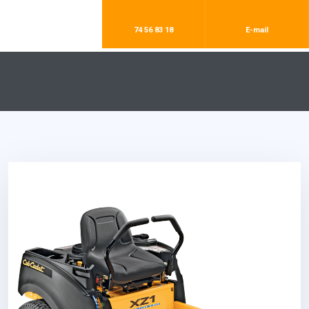
74 56 83 18​
E-mail